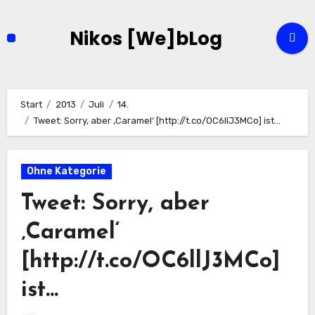
Zum
Inhalt
Nikos [We]bLog
springen
Start
2013
Juli
14.
Tweet: Sorry, aber ‚Caramel‘ [http://t.co/OC6llJ3MCo] ist…
Ohne Kategorie
Tweet: Sorry, aber
‚Caramel‘
[http://t.co/OC6llJ3MCo]
ist…