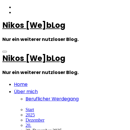
Zum
Inhalt
springen
Nikos [We]bLog
Nur ein weiterer nutzloser Blog.
Nikos [We]bLog
Nur ein weiterer nutzloser Blog.
Home
Über mich
Beruflicher Werdegang
Start
2025
Dezember
20.