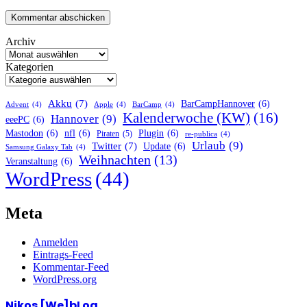
Archiv
Kategorien
Akku
(7)
BarCampHannover
(6)
Advent
(4)
Apple
(4)
BarCamp
(4)
Kalenderwoche (KW)
(16)
Hannover
(9)
eeePC
(6)
Mastodon
(6)
nfl
(6)
Plugin
(6)
Piraten
(5)
re-publica
(4)
Urlaub
(9)
Twitter
(7)
Update
(6)
Samsung Galaxy Tab
(4)
Weihnachten
(13)
Veranstaltung
(6)
WordPress
(44)
Meta
Anmelden
Eintrags-Feed
Kommentar-Feed
WordPress.org
Nikos [We]bLog