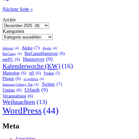
der
Nächste Seite »
Beiträge
Archiv
Kategorien
Akku
(7)
Advent
(4)
Apple
(4)
BarCampHannover
(6)
BarCamp
(4)
Hannover
(9)
eeePC
(6)
Kalenderwoche (KW)
(16)
Mastodon
(6)
nfl
(6)
Piraten
(5)
Plugin
(6)
re-publica
(4)
Twitter
(7)
Samsung Galaxy Tab
(4)
Urlaub
(9)
Update
(6)
Veranstaltung
(6)
Weihnachten
(13)
WordPress
(44)
Meta
Anmelden