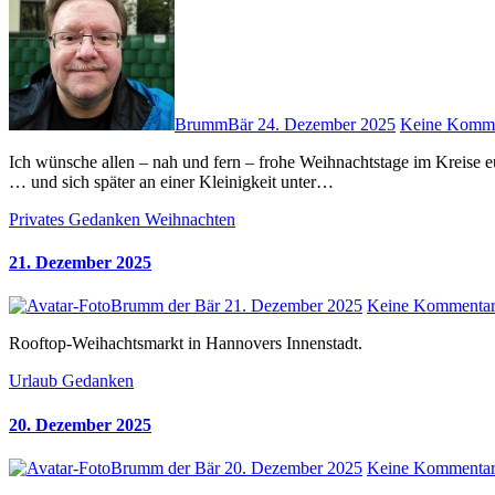
BrummBär
24. Dezember 2025
Keine Komme
Ich wünsche allen – nah und fern – frohe Weihnachtstage im Kreise eurer Lieben. Zusammen an einem Tisch sitzen, essen, trinken, lachen
… und sich später an einer Kleinigkeit unter…
Privates
Gedanken
Weihnachten
21. Dezember 2025
Brumm der Bär
21. Dezember 2025
Keine Kommenta
Rooftop-Weihachtsmarkt in Hannovers Innenstadt.
Urlaub
Gedanken
20. Dezember 2025
Brumm der Bär
20. Dezember 2025
Keine Kommenta