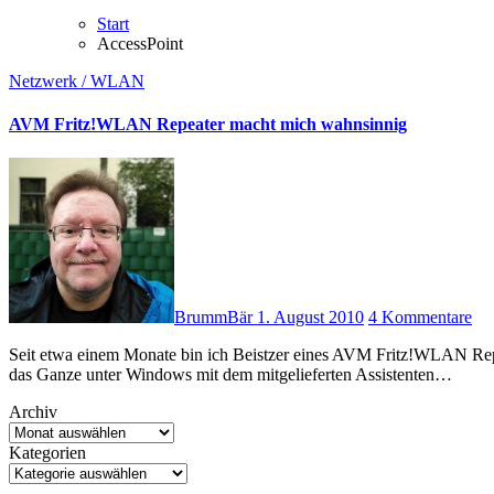
Start
AccessPoint
Netzwerk / WLAN
AVM Fritz!WLAN Repeater macht mich wahnsinnig
BrummBär
1. August 2010
4 Kommentare
Seit etwa einem Monate bin ich Beistzer eines AVM Fritz!WLAN Repeaters. So weit, so gut! Die Einrichtung ist wirklich leicht, wenn man
das Ganze unter Windows mit dem mitgelieferten Assistenten…
Archiv
Kategorien