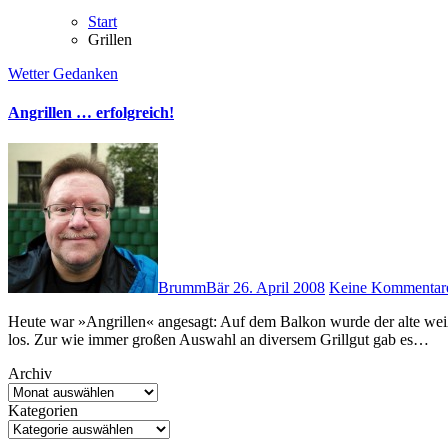
Start
Grillen
Wetter
Gedanken
Angrillen … erfolgreich!
BrummBär
26. April 2008
Keine Kommentar
Heute war »Angrillen« angesagt: Auf dem Balkon wurde der alte weißte Tisch gesäubert, der Elektrogrill herausgekramt und dann ging’s
los. Zur wie immer großen Auswahl an diversem Grillgut gab es…
Archiv
Kategorien