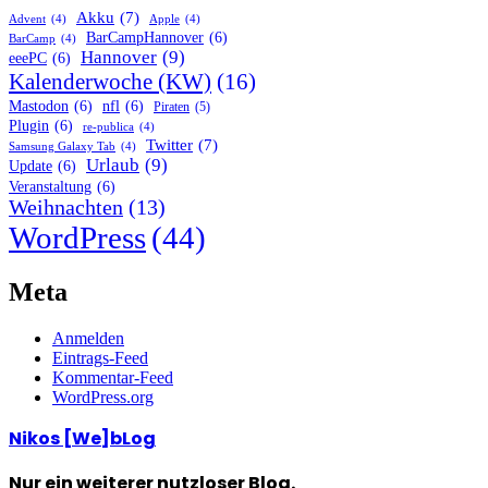
Akku
(7)
Advent
(4)
Apple
(4)
BarCampHannover
(6)
BarCamp
(4)
Hannover
(9)
eeePC
(6)
Kalenderwoche (KW)
(16)
Mastodon
(6)
nfl
(6)
Piraten
(5)
Plugin
(6)
re-publica
(4)
Twitter
(7)
Samsung Galaxy Tab
(4)
Urlaub
(9)
Update
(6)
Veranstaltung
(6)
Weihnachten
(13)
WordPress
(44)
Meta
Anmelden
Eintrags-Feed
Kommentar-Feed
WordPress.org
Nikos [We]bLog
Nur ein weiterer nutzloser Blog.