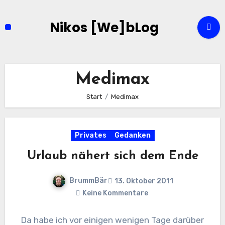
Zum
Inhalt
Nikos [We]bLog
springen
Medimax
Start
Medimax
Privates
Gedanken
Urlaub nähert sich dem Ende
BrummBär
13. Oktober 2011
Keine Kommentare
Da habe ich vor einigen wenigen Tage darüber