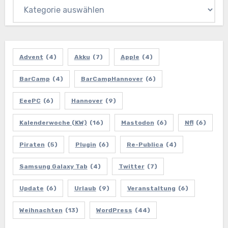
Advent
(4)
Akku
(7)
Apple
(4)
BarCamp
(4)
BarCampHannover
(6)
EeePC
(6)
Hannover
(9)
Kalenderwoche (KW)
(16)
Mastodon
(6)
Nfl
(6)
Piraten
(5)
Plugin
(6)
Re-Publica
(4)
Samsung Galaxy Tab
(4)
Twitter
(7)
Update
(6)
Urlaub
(9)
Veranstaltung
(6)
Weihnachten
(13)
WordPress
(44)