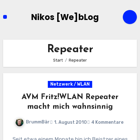
Zum
Inhalt
Nikos [We]bLog
springen
Repeater
Start
Repeater
Netzwerk / WLAN
AVM Fritz!WLAN Repeater
macht mich wahnsinnig
BrummBär
1. August 2010
4 Kommentare
Seit etwa einem Monate bin ich Beistzer eines