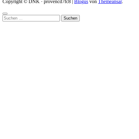
Copyright © DNK · provencd7fc8
|
Blogus
von
Themeansar
.
Suchen
nach: