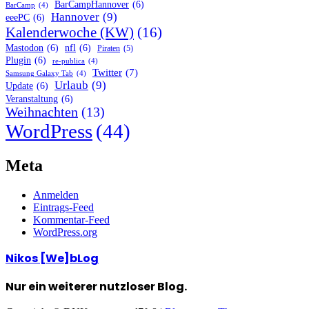
BarCampHannover
(6)
BarCamp
(4)
Hannover
(9)
eeePC
(6)
Kalenderwoche (KW)
(16)
Mastodon
(6)
nfl
(6)
Piraten
(5)
Plugin
(6)
re-publica
(4)
Twitter
(7)
Samsung Galaxy Tab
(4)
Urlaub
(9)
Update
(6)
Veranstaltung
(6)
Weihnachten
(13)
WordPress
(44)
Meta
Anmelden
Eintrags-Feed
Kommentar-Feed
WordPress.org
Nikos [We]bLog
Nur ein weiterer nutzloser Blog.