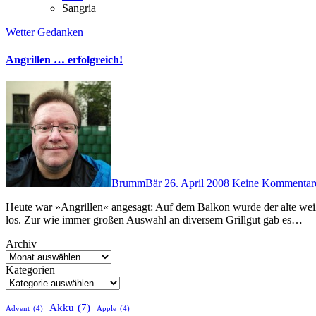
Sangria
Wetter
Gedanken
Angrillen … erfolgreich!
BrummBär
26. April 2008
Keine Kommentar
Heute war »Angrillen« angesagt: Auf dem Balkon wurde der alte weißte Tisch gesäubert, der Elektrogrill herausgekramt und dann ging’s
los. Zur wie immer großen Auswahl an diversem Grillgut gab es…
Archiv
Kategorien
Akku
(7)
Advent
(4)
Apple
(4)