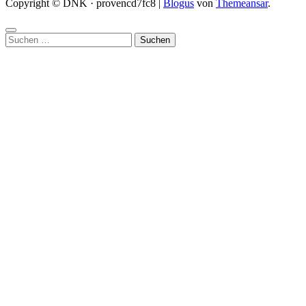
Copyright © DNK · provencd7fc8
|
Blogus
von
Themeansar
.
Suchen
nach: