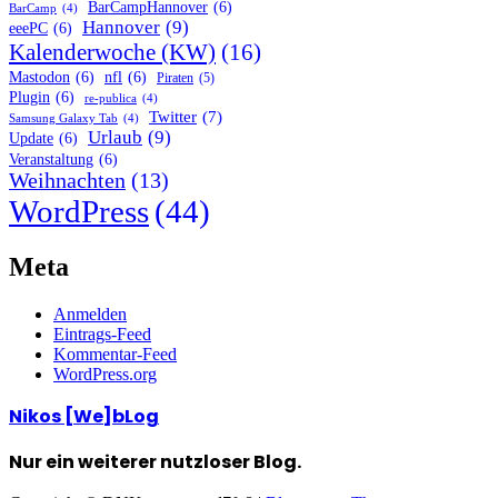
BarCampHannover
(6)
BarCamp
(4)
Hannover
(9)
eeePC
(6)
Kalenderwoche (KW)
(16)
Mastodon
(6)
nfl
(6)
Piraten
(5)
Plugin
(6)
re-publica
(4)
Twitter
(7)
Samsung Galaxy Tab
(4)
Urlaub
(9)
Update
(6)
Veranstaltung
(6)
Weihnachten
(13)
WordPress
(44)
Meta
Anmelden
Eintrags-Feed
Kommentar-Feed
WordPress.org
Nikos [We]bLog
Nur ein weiterer nutzloser Blog.