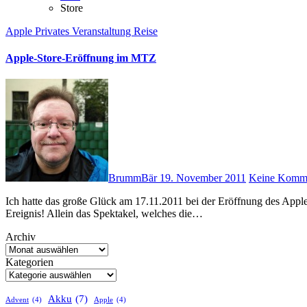
Store
Apple
Privates
Veranstaltung
Reise
Apple-Store-Eröffnung im MTZ
BrummBär
19. November 2011
Keine Komm
Ich hatte das große Glück am 17.11.2011 bei der Eröffnung des Apple Stores im MTZ in Sulzbach dabei sein zu dürfen. Was für ein
Ereignis! Allein das Spektakel, welches die…
Archiv
Kategorien
Akku
(7)
Advent
(4)
Apple
(4)