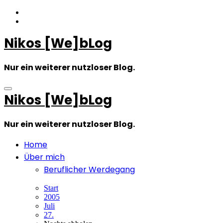
Zum
Inhalt
springen
Nikos [We]bLog
Nur ein weiterer nutzloser Blog.
Nikos [We]bLog
Nur ein weiterer nutzloser Blog.
Home
Über mich
Beruflicher Werdegang
Start
2005
Juli
27.