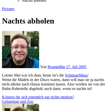
Nachts abholen
Privates
Nachts abholen
Von
BrummBär
27. Juli 2005
Letztes Mal war ich dran, heute ist’s die
SchmuseMaus
:
Wenn die Mädels in der Disco waren, dann will man sie ja nachts
nicht alleine nach Hause kommen lassen. Also werden sie von der
Bahn-Haltestelle abgeholt; auch dann, wenn es nachts ist!
Beitragsnavigation
Können die sich eigentlich gar nichts merken?
Geburtstag und Zoo