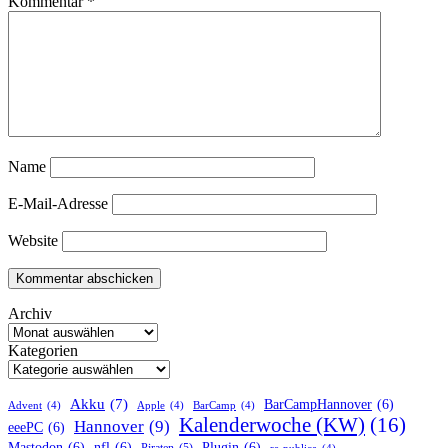
Kommentar
*
Name
E-Mail-Adresse
Website
Archiv
Kategorien
Akku
(7)
BarCampHannover
(6)
Advent
(4)
Apple
(4)
BarCamp
(4)
Kalenderwoche (KW)
(16)
Hannover
(9)
eeePC
(6)
Mastodon
(6)
nfl
(6)
Plugin
(6)
Piraten
(5)