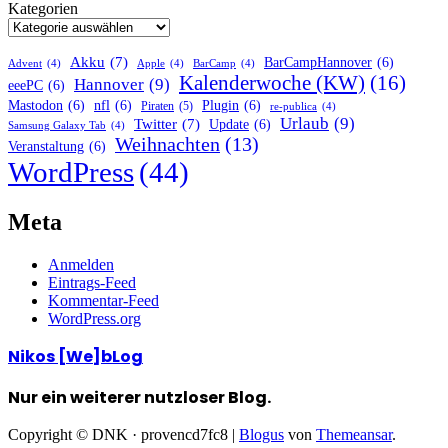
Kategorien
Akku
(7)
BarCampHannover
(6)
Advent
(4)
Apple
(4)
BarCamp
(4)
Kalenderwoche (KW)
(16)
Hannover
(9)
eeePC
(6)
Mastodon
(6)
nfl
(6)
Plugin
(6)
Piraten
(5)
re-publica
(4)
Urlaub
(9)
Twitter
(7)
Update
(6)
Samsung Galaxy Tab
(4)
Weihnachten
(13)
Veranstaltung
(6)
WordPress
(44)
Meta
Anmelden
Eintrags-Feed
Kommentar-Feed
WordPress.org
Nikos [We]bLog
Nur ein weiterer nutzloser Blog.
Copyright © DNK · provencd7fc8
|
Blogus
von
Themeansar
.