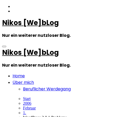
Zum
Inhalt
springen
Nikos [We]bLog
Nur ein weiterer nutzloser Blog.
Nikos [We]bLog
Nur ein weiterer nutzloser Blog.
Home
Über mich
Beruflicher Werdegang
Start
2006
Februar
1.