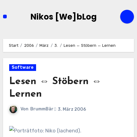
Zum
Inhalt
Nikos [We]bLog
springen
Start
2006
März
3.
Lesen ⇔ Stöbern ⇔ Lernen
Software
Lesen ⇔ Stöbern ⇔
Lernen
Von
BrummBär
3. März 2006