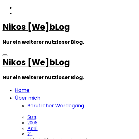
Zum
Inhalt
springen
Nikos [We]bLog
Nur ein weiterer nutzloser Blog.
Nikos [We]bLog
Nur ein weiterer nutzloser Blog.
Home
Über mich
Beruflicher Werdegang
Start
2006
April
21.