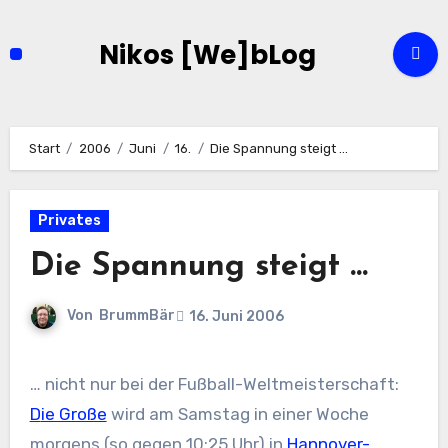
Zum
Inhalt
Nikos [We]bLog
springen
Start
2006
Juni
16.
Die Spannung steigt …
Privates
Die Spannung steigt …
Von
BrummBär
16. Juni 2006
… nicht nur bei der Fußball-Weltmeisterschaft:
Die Große
wird am Samstag in einer Woche
morgens (so gegen 10:25 Uhr) in
Hannover-