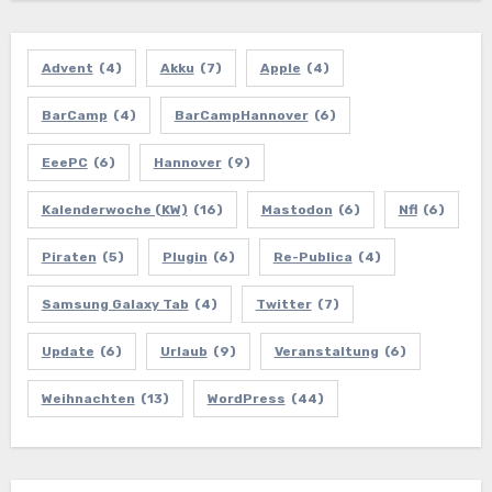
Advent
(4)
Akku
(7)
Apple
(4)
BarCamp
(4)
BarCampHannover
(6)
EeePC
(6)
Hannover
(9)
Kalenderwoche (KW)
(16)
Mastodon
(6)
Nfl
(6)
Piraten
(5)
Plugin
(6)
Re-Publica
(4)
Samsung Galaxy Tab
(4)
Twitter
(7)
Update
(6)
Urlaub
(9)
Veranstaltung
(6)
Weihnachten
(13)
WordPress
(44)