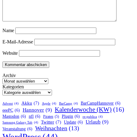
Name
E-Mail-Adresse
Website
Archiv
Kategorien
Akku
(7)
BarCampHannover
(6)
Advent
(4)
Apple
(4)
BarCamp
(4)
Kalenderwoche (KW)
(16)
Hannover
(9)
eeePC
(6)
Mastodon
(6)
nfl
(6)
Plugin
(6)
Piraten
(5)
re-publica
(4)
Urlaub
(9)
Twitter
(7)
Update
(6)
Samsung Galaxy Tab
(4)
Weihnachten
(13)
Veranstaltung
(6)
WordPress
(44)