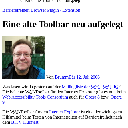
Eine alte Toolbar neu aufgelegt
Barrierefreiheit
Browser
Plugin / Extension
Eine alte Toolbar neu aufgelegt
Von
BrummBär
12. Juli 2006
Was lasen wir da gestern auf der
Mailingliste
der
W3C
–
WAI
–
IG
?
Die beliebte
WAI
-Toolbar für den Internet Explorer gibt es nun beim
Web Accessibility Tools Consortium
auch für
Opera 8
bzw.
Opera
9
.
Die
WAI
-Toolbar für den
Internet Explorer
ist eine der wichtigsten
Hilfsmittel beim Testen von Internetseiten auf Barrierefreiheit nach
dem
BITV-Kurztest
.