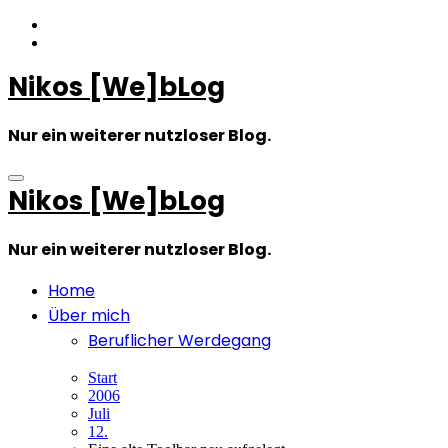
Zum
Inhalt
springen
Nikos [We]bLog
Nur ein weiterer nutzloser Blog.
Nikos [We]bLog
Nur ein weiterer nutzloser Blog.
Home
Über mich
Beruflicher Werdegang
Start
2006
Juli
12.