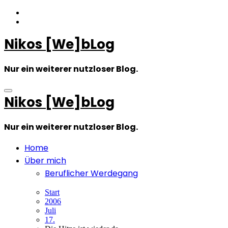
Zum
Inhalt
springen
Nikos [We]bLog
Nur ein weiterer nutzloser Blog.
Nikos [We]bLog
Nur ein weiterer nutzloser Blog.
Home
Über mich
Beruflicher Werdegang
Start
2006
Juli
17.