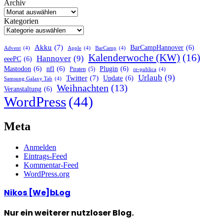
Archiv
Kategorien
Akku
(7)
BarCampHannover
(6)
Advent
(4)
Apple
(4)
BarCamp
(4)
Kalenderwoche (KW)
(16)
Hannover
(9)
eeePC
(6)
Mastodon
(6)
nfl
(6)
Plugin
(6)
Piraten
(5)
re-publica
(4)
Urlaub
(9)
Twitter
(7)
Update
(6)
Samsung Galaxy Tab
(4)
Weihnachten
(13)
Veranstaltung
(6)
WordPress
(44)
Meta
Anmelden
Eintrags-Feed
Kommentar-Feed
WordPress.org
Nikos [We]bLog
Nur ein weiterer nutzloser Blog.