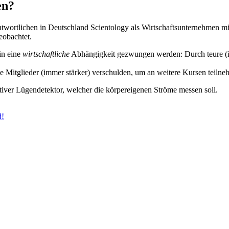
en?
rantwortlichen in Deutschland Scientology als Wirtschaftsunternehme
eobachtet.
in eine
wirtschaftliche
Abhängigkeit gezwungen werden: Durch teure (inte
e Mitglieder (immer stärker) verschulden, um an weitere Kursen teiln
tiver Lügendetektor, welcher die körpereigenen Ströme messen soll.
d!