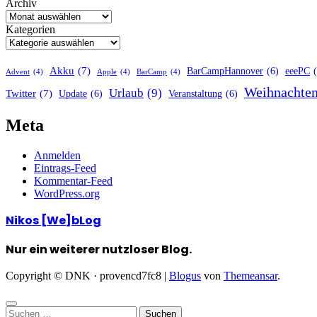
Archiv
Kategorien
Akku
(7)
BarCampHannover
(6)
eeePC
Advent
(4)
Apple
(4)
BarCamp
(4)
Weihnachte
Urlaub
(9)
Twitter
(7)
Update
(6)
Veranstaltung
(6)
Meta
Anmelden
Eintrags-Feed
Kommentar-Feed
WordPress.org
Nikos [We]bLog
Nur ein weiterer nutzloser Blog.
Copyright © DNK · provencd7fc8
|
Blogus
von
Themeansar
.
Suchen