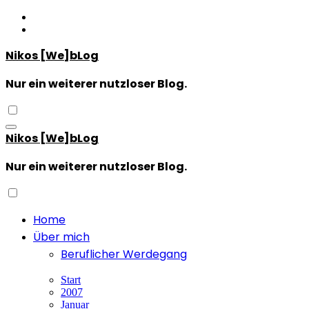
Zum
Inhalt
springen
Nikos [We]bLog
Nur ein weiterer nutzloser Blog.
Nikos [We]bLog
Nur ein weiterer nutzloser Blog.
Home
Über mich
Beruflicher Werdegang
Start
2007
Januar