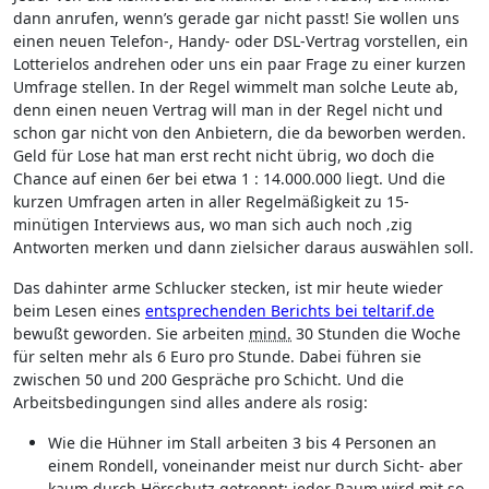
dann anrufen, wenn’s gerade gar nicht passt! Sie wollen uns
einen neuen Telefon-, Handy- oder DSL-Vertrag vorstellen, ein
Lotterielos andrehen oder uns ein paar Frage zu einer kurzen
Umfrage stellen. In der Regel wimmelt man solche Leute ab,
denn einen neuen Vertrag will man in der Regel nicht und
schon gar nicht von den Anbietern, die da beworben werden.
Geld für Lose hat man erst recht nicht übrig, wo doch die
Chance auf einen 6er bei etwa 1 : 14.000.000 liegt. Und die
kurzen Umfragen arten in aller Regelmäßigkeit zu 15-
minütigen Interviews aus, wo man sich auch noch ‚zig
Antworten merken und dann zielsicher daraus auswählen soll.
Das dahinter arme Schlucker stecken, ist mir heute wieder
beim Lesen eines
entsprechenden Berichts bei teltarif.de
bewußt geworden. Sie arbeiten
mind.
30 Stunden die Woche
für selten mehr als 6 Euro pro Stunde. Dabei führen sie
zwischen 50 und 200 Gespräche pro Schicht. Und die
Arbeitsbedingungen sind alles andere als rosig:
Wie die Hühner im Stall arbeiten 3 bis 4 Personen an
einem Rondell, voneinander meist nur durch Sicht- aber
kaum durch Hörschutz getrennt; jeder Raum wird mit so