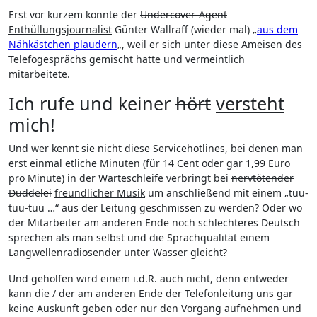
Erst vor kurzem konnte der
Undercover-Agent
Enthüllungsjournalist
Günter Wallraff (wieder mal) „
aus dem
Nähkästchen plaudern
„, weil er sich unter diese Ameisen des
Telefogesprächs gemischt hatte und vermeintlich
mitarbeitete.
Ich rufe und keiner
hört
versteht
mich!
Und wer kennt sie nicht diese Servicehotlines, bei denen man
erst einmal etliche Minuten (für 14 Cent oder gar 1,99 Euro
pro Minute) in der Warteschleife verbringt bei
nervtötender
Duddelei
freundlicher Musik
um anschließend mit einem „tuu-
tuu-tuu …“ aus der Leitung geschmissen zu werden? Oder wo
der Mitarbeiter am anderen Ende noch schlechteres Deutsch
sprechen als man selbst und die Sprachqualität einem
Langwellenradiosender unter Wasser gleicht?
Und geholfen wird einem i.d.R. auch nicht, denn entweder
kann die / der am anderen Ende der Telefonleitung uns gar
keine Auskunft geben oder nur den Vorgang aufnehmen und