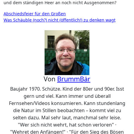
und dem ständigen Heer an noch nicht Ausgenommen?
Beitragsnavigation
Abschiedsfeier für den Großen
Was Schäuble (noch?) nicht (öffentlich!) zu denken wagt
Von
BrummBär
Baujahr 1970. Schütze. Kind der 80er und 90er. Isst
gern und viel. Kann immer und überall
Fernsehen/Videos konsumieren. Kann stundenlang
die Natur im Stillen beobachten – kommt viel zu
selten dazu. Mal sehr laut, manchmal sehr leise.
"Wer sich nicht wehrt, hat schon verloren" ·
"Wehret den Anfängen!" · "Für den Sieg des Bösen