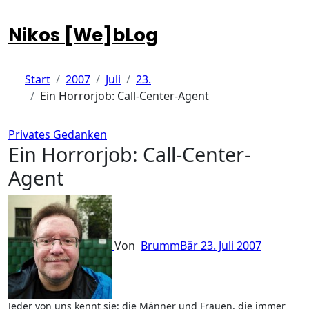
Zum
Inhalt
Nikos [We]bLog
springen
Start
2007
Juli
23.
Ein Horrorjob: Call-Center-Agent
Privates
Gedanken
Ein Horrorjob: Call-Center-
Agent
Von
BrummBär
23. Juli 2007
Jeder von uns kennt sie: die Männer und Frauen, die immer