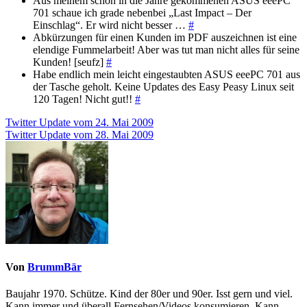
Aus meinem schon in die Jahre gekommenen ASUS eeePC
701 schaue ich grade nebenbei „Last Impact – Der
Einschlag“. Er wird nicht besser …
#
Abkürzungen für einen Kunden im PDF auszeichnen ist eine
elendige Fummelarbeit! Aber was tut man nicht alles für seine
Kunden! [seufz]
#
Habe endlich mein leicht eingestaubten ASUS eeePC 701 aus
der Tasche geholt. Keine Updates des Easy Peasy Linux seit
120 Tagen! Nicht gut!!
#
Beitragsnavigation
Twitter Update vom 24. Mai 2009
Twitter Update vom 28. Mai 2009
Von
BrummBär
Baujahr 1970. Schütze. Kind der 80er und 90er. Isst gern und viel.
Kann immer und überall Fernsehen/Videos konsumieren. Kann