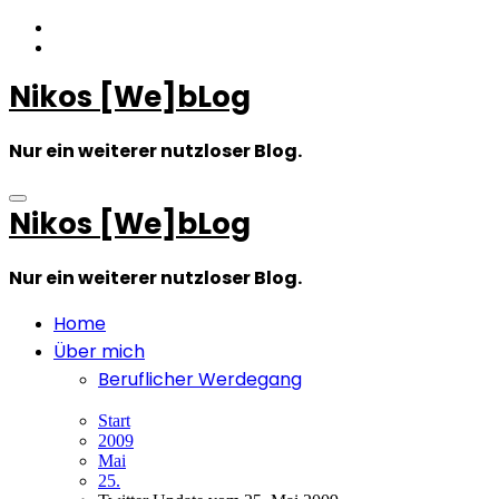
Zum
Inhalt
springen
Nikos [We]bLog
Nur ein weiterer nutzloser Blog.
Nikos [We]bLog
Nur ein weiterer nutzloser Blog.
Home
Über mich
Beruflicher Werdegang
Start
2009
Mai
25.