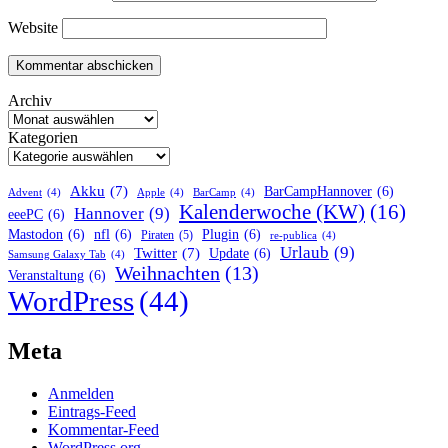
Website
Archiv
Kategorien
Akku
(7)
BarCampHannover
(6)
Advent
(4)
Apple
(4)
BarCamp
(4)
Kalenderwoche (KW)
(16)
Hannover
(9)
eeePC
(6)
Mastodon
(6)
nfl
(6)
Plugin
(6)
Piraten
(5)
re-publica
(4)
Urlaub
(9)
Twitter
(7)
Update
(6)
Samsung Galaxy Tab
(4)
Weihnachten
(13)
Veranstaltung
(6)
WordPress
(44)
Meta
Anmelden
Eintrags-Feed
Kommentar-Feed
WordPress.org