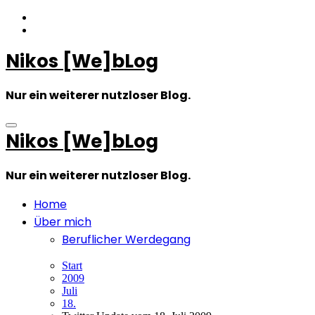
Zum
Inhalt
springen
Nikos [We]bLog
Nur ein weiterer nutzloser Blog.
Nikos [We]bLog
Nur ein weiterer nutzloser Blog.
Home
Über mich
Beruflicher Werdegang
Start
2009
Juli
18.