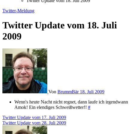
Twitter Update vom 18. Juli 2009
Twitter-Meldung
Twitter Update vom 18. Juli
2009
Von
BrummBär
18. Juli 2009
Wenn's heute Nacht nicht regnet, dann laufe ich irgendwann
Amok! Ein elendiges Schweißwetter!!
#
Beitragsnavigation
Twitter Update vom 17. Juli 2009
Twitter Update vom 28. Juli 2009