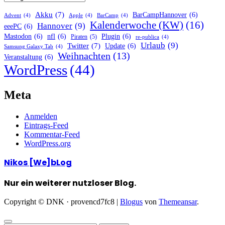
Akku
(7)
BarCampHannover
(6)
Advent
(4)
Apple
(4)
BarCamp
(4)
Kalenderwoche (KW)
(16)
Hannover
(9)
eeePC
(6)
Mastodon
(6)
nfl
(6)
Plugin
(6)
Piraten
(5)
re-publica
(4)
Urlaub
(9)
Twitter
(7)
Update
(6)
Samsung Galaxy Tab
(4)
Weihnachten
(13)
Veranstaltung
(6)
WordPress
(44)
Meta
Anmelden
Eintrags-Feed
Kommentar-Feed
WordPress.org
Nikos [We]bLog
Nur ein weiterer nutzloser Blog.
Copyright © DNK · provencd7fc8
|
Blogus
von
Themeansar
.