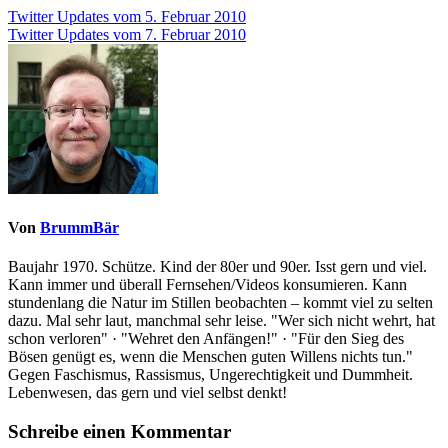
Beitragsnavigation
Twitter Updates vom 5. Februar 2010
Twitter Updates vom 7. Februar 2010
Von
BrummBär
Baujahr 1970. Schütze. Kind der 80er und 90er. Isst gern und viel.
Kann immer und überall Fernsehen/Videos konsumieren. Kann
stundenlang die Natur im Stillen beobachten – kommt viel zu selten
dazu. Mal sehr laut, manchmal sehr leise. "Wer sich nicht wehrt, hat
schon verloren" · "Wehret den Anfängen!" · "Für den Sieg des
Bösen genügt es, wenn die Menschen guten Willens nichts tun."
Gegen Faschismus, Rassismus, Ungerechtigkeit und Dummheit.
Lebenwesen, das gern und viel selbst denkt!
Schreibe einen Kommentar