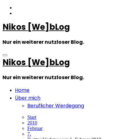
Zum
Inhalt
springen
Nikos [We]bLog
Nur ein weiterer nutzloser Blog.
Nikos [We]bLog
Nur ein weiterer nutzloser Blog.
Home
Über mich
Beruflicher Werdegang
Start
2010
Februar
7.