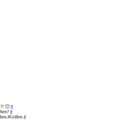
n?! 🙁
#
geben?
#
oben.#Grillen
#