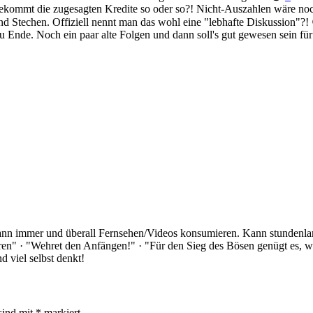
kommt die zugesagten Kredite so oder so?! Nicht-Auszahlen wäre no
und Stechen. Offiziell nennt man das wohl eine "lebhafte Diskussion"?!
u Ende. Noch ein paar alte Folgen und dann soll's gut gewesen sein fü
Kann immer und überall Fernsehen/Videos konsumieren. Kann stundenlan
rloren" · "Wehret den Anfängen!" · "Für den Sieg des Bösen genügt es,
 viel selbst denkt!
sind mit
*
markiert