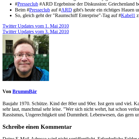
#
Presseclub
#ARD Ergebnisse der Diskussion: Griechenland be
Beim #
Presseclub
auf #
ARD
gibt's heute ein richtiges Hauen 
So, gleich geht der "Raumschiff Enterprise"-Tag auf #
Kabel1
z
Beitragsnavigation
Twitter Updates vom 1. Mai 2010
Twitter Updates vom 3. Mai 2010
Von
BrummBär
Baujahr 1970. Schütze. Kind der 80er und 90er. Isst gern und viel. 
sehr laut, manchmal sehr leise. "Wer sich nicht wehrt, hat schon ve
Rassismus, Ungerechtigkeit und Dummheit. Lebenwesen, das gern und
Schreibe einen Kommentar
Deine E-Mail-Adresse wird nicht veröffentlicht.
Erforderliche Felder 