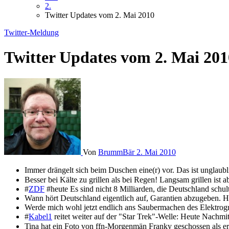
2.
Twitter Updates vom 2. Mai 2010
Twitter-Meldung
Twitter Updates vom 2. Mai 201
Von
BrummBär
2. Mai 2010
Immer drängelt sich beim Duschen eine(r) vor. Das ist unglaubl
Besser bei Kälte zu grillen als bei Regen! Langsam grillen ist 
#
ZDF
#heute Es sind nicht 8 Milliarden, die Deutschland schult
Wann hört Deutschland eigentlich auf, Garantien abzugeben. H
Werde mich wohl jetzt endlich ans Saubermachen des Elektrogr
#
Kabel1
reitet weiter auf der "Star Trek"-Welle: Heute Nachmit
Tina hat ein Foto von ffn-Morgenmän Franky geschossen als er s