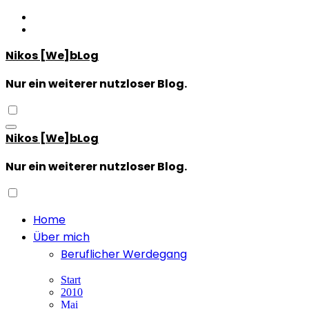
Zum
Inhalt
springen
Nikos [We]bLog
Nur ein weiterer nutzloser Blog.
Nikos [We]bLog
Nur ein weiterer nutzloser Blog.
Home
Über mich
Beruflicher Werdegang
Start
2010
Mai