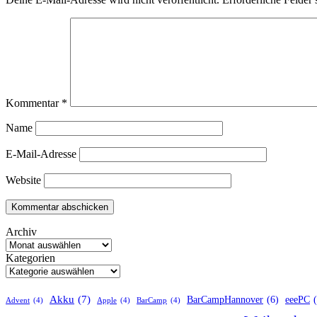
Kommentar
*
Name
E-Mail-Adresse
Website
Archiv
Kategorien
Akku
(7)
BarCampHannover
(6)
eeePC
Advent
(4)
Apple
(4)
BarCamp
(4)