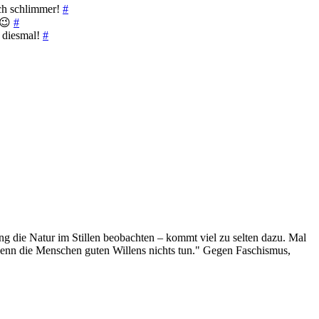
ch schlimmer!
#
 😉
#
r diesmal!
#
g die Natur im Stillen beobachten – kommt viel zu selten dazu. Mal
 wenn die Menschen guten Willens nichts tun." Gegen Faschismus,