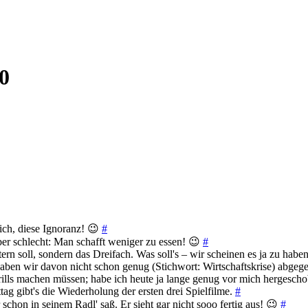
0
ich, diese Ignoranz! 😉
#
aber schlecht: Man schafft weniger zu essen! 😉
#
ern soll, sondern das Dreifach. Was soll's – wir scheinen es ja zu habe
aben wir davon nicht schon genug (Stichwort: Wirtschaftskrise) abge
ills machen müssen; habe ich heute ja lange genug vor mich hergesch
tag gibt's die Wiederholung der ersten drei Spielfilme.
#
chon in seinem Radl' saß. Er sieht gar nicht sooo fertig aus! 😉
#