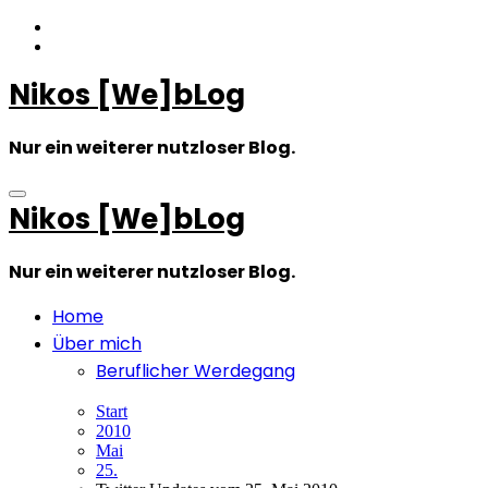
Zum
Inhalt
springen
Nikos [We]bLog
Nur ein weiterer nutzloser Blog.
Nikos [We]bLog
Nur ein weiterer nutzloser Blog.
Home
Über mich
Beruflicher Werdegang
Start
2010
Mai
25.