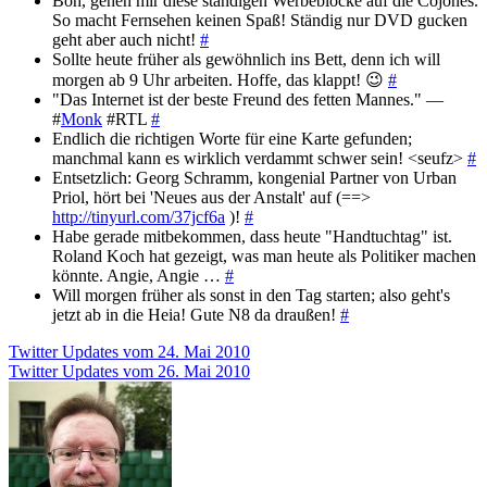
Boh, gehen mir diese ständigen Werbeblöcke auf die Cojones.
So macht Fernsehen keinen Spaß! Ständig nur DVD gucken
geht aber auch nicht!
#
Sollte heute früher als gewöhnlich ins Bett, denn ich will
morgen ab 9 Uhr arbeiten. Hoffe, das klappt! 😉
#
"Das Internet ist der beste Freund des fetten Mannes." —
#
Monk
#RTL
#
Endlich die richtigen Worte für eine Karte gefunden;
manchmal kann es wirklich verdammt schwer sein! <seufz>
#
Entsetzlich: Georg Schramm, kongenial Partner von Urban
Priol, hört bei 'Neues aus der Anstalt' auf (==>
http://tinyurl.com/37jcf6a
)!
#
Habe gerade mitbekommen, dass heute "Handtuchtag" ist.
Roland Koch hat gezeigt, was man heute als Politiker machen
könnte. Angie, Angie …
#
Will morgen früher als sonst in den Tag starten; also geht's
jetzt ab in die Heia! Gute N8 da draußen!
#
Beitragsnavigation
Twitter Updates vom 24. Mai 2010
Twitter Updates vom 26. Mai 2010