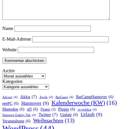
Name
E-Mail-Adresse
Website
Archiv
Kategorien
Akku
(7)
BarCampHannover
(6)
Advent
(4)
Apple
(4)
BarCamp
(4)
Kalenderwoche (KW)
(16)
Hannover
(9)
eeePC
(6)
Mastodon
(6)
nfl
(6)
Plugin
(6)
Piraten
(5)
re-publica
(4)
Urlaub
(9)
Twitter
(7)
Update
(6)
Samsung Galaxy Tab
(4)
Weihnachten
(13)
Veranstaltung
(6)
WordPress
(44)