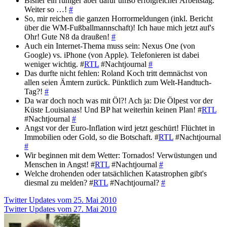
Bisher ein ruhiger aber dafür umso erfolgreicher Arbeitstag.
Weiter so …!
#
So, mir reichen die ganzen Horrormeldungen (inkl. Bericht
über die WM-Fußballmannschaft)! Ich haue mich jetzt auf's
Ohr! Gute N8 da draußen!
#
Auch ein Internet-Thema muss sein: Nexus One (von
Google) vs. iPhone (von Apple). Telefonieren ist dabei
weniger wichtig. #
RTL
#Nachtjournal
#
Das durfte nicht fehlen: Roland Koch tritt demnächst von
allen seien Ämtern zurück. Pünktlich zum Welt-Handtuch-
Tag?!
#
Da war doch noch was mit Öl?! Ach ja: Die Ölpest vor der
Küste Louisianas! Und BP hat weiterhin keinen Plan! #
RTL
#Nachtjournal
#
Angst vor der Euro-Inflation wird jetzt geschürt! Flüchtet in
Immobilien oder Gold, so die Botschaft. #
RTL
#Nachtjournal
#
Wir beginnen mit dem Wetter: Tornados! Verwüstungen und
Menschen in Angst! #
RTL
#Nachtjournal
#
Welche drohenden oder tatsächlichen Katastrophen gibt's
diesmal zu melden? #
RTL
#Nachtjournal?
#
Beitragsnavigation
Twitter Updates vom 25. Mai 2010
Twitter Updates vom 27. Mai 2010