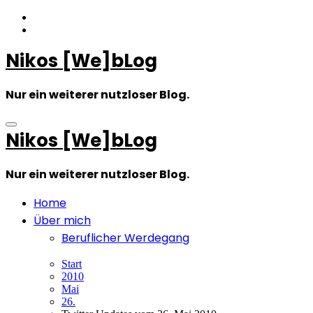
Zum
Inhalt
springen
Nikos [We]bLog
Nur ein weiterer nutzloser Blog.
Nikos [We]bLog
Nur ein weiterer nutzloser Blog.
Home
Über mich
Beruflicher Werdegang
Start
2010
Mai
26.