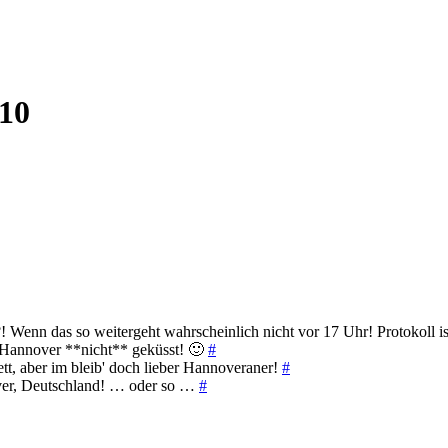
010
enn das so weitergeht wahrscheinlich nicht vor 17 Uhr! Protokoll is
n Hannover **nicht** geküsst! 🙂
#
t, aber im bleib' doch lieber Hannoveraner!
#
ver, Deutschland! … oder so …
#