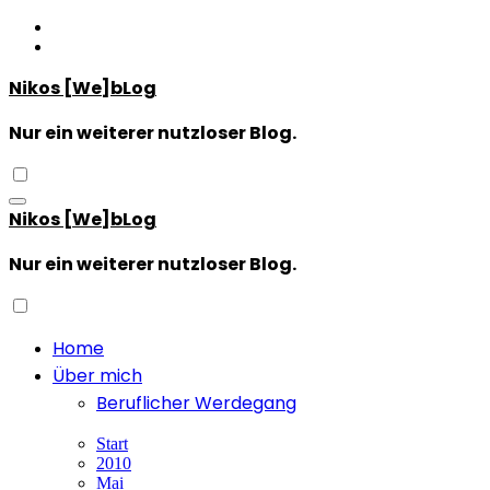
Zum
Inhalt
springen
Nikos [We]bLog
Nur ein weiterer nutzloser Blog.
Nikos [We]bLog
Nur ein weiterer nutzloser Blog.
Home
Über mich
Beruflicher Werdegang
Start
2010
Mai