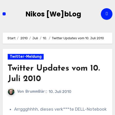
Zum
Inhalt
Nikos [We]bLog
springen
Start
2010
Juli
10.
Twitter Updates vom 10. Juli 2010
Twitter-Meldung
Twitter Updates vom 10.
Juli 2010
Von
BrummBär
10. Juli 2010
Arrggghhhh, dieses verk***te DELL-Notebook