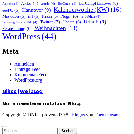
Akku
(7)
BarCampHannover
(6)
Advent
(4)
Apple
(4)
BarCamp
(4)
Kalenderwoche (KW)
(16)
Hannover
(9)
eeePC
(6)
Mastodon
(6)
nfl
(6)
Plugin
(6)
Piraten
(5)
re-publica
(4)
Urlaub
(9)
Twitter
(7)
Update
(6)
Samsung Galaxy Tab
(4)
Weihnachten
(13)
Veranstaltung
(6)
WordPress
(44)
Meta
Anmelden
Eintrags-Feed
Kommentar-Feed
WordPress.org
Nikos [We]bLog
Nur ein weiterer nutzloser Blog.
Copyright © DNK · provencd7fc8
|
Blogus
von
Themeansar
.
Suchen