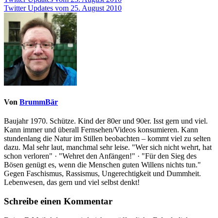
Beitragsnavigation
Twitter Updates vom 25. August 2010
Von
BrummBär
Baujahr 1970. Schütze. Kind der 80er und 90er. Isst gern und viel.
Kann immer und überall Fernsehen/Videos konsumieren. Kann
stundenlang die Natur im Stillen beobachten – kommt viel zu selten
dazu. Mal sehr laut, manchmal sehr leise. "Wer sich nicht wehrt, hat
schon verloren" · "Wehret den Anfängen!" · "Für den Sieg des
Bösen genügt es, wenn die Menschen guten Willens nichts tun."
Gegen Faschismus, Rassismus, Ungerechtigkeit und Dummheit.
Lebenwesen, das gern und viel selbst denkt!
Schreibe einen Kommentar