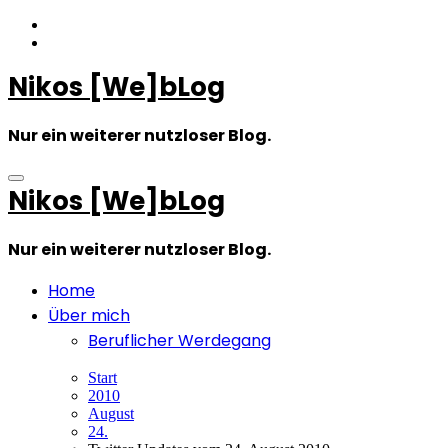
Zum
Inhalt
springen
Nikos [We]bLog
Nur ein weiterer nutzloser Blog.
Nikos [We]bLog
Nur ein weiterer nutzloser Blog.
Home
Über mich
Beruflicher Werdegang
Start
2010
August
24.