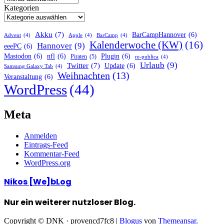
Kategorien
Akku
(7)
BarCampHannover
(6)
Advent
(4)
Apple
(4)
BarCamp
(4)
Kalenderwoche (KW)
(16)
Hannover
(9)
eeePC
(6)
Mastodon
(6)
nfl
(6)
Plugin
(6)
Piraten
(5)
re-publica
(4)
Urlaub
(9)
Twitter
(7)
Update
(6)
Samsung Galaxy Tab
(4)
Weihnachten
(13)
Veranstaltung
(6)
WordPress
(44)
Meta
Anmelden
Eintrags-Feed
Kommentar-Feed
WordPress.org
Nikos [We]bLog
Nur ein weiterer nutzloser Blog.
Copyright © DNK · provencd7fc8
|
Blogus
von
Themeansar
.