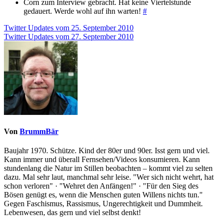
Corn zum Interview gebracht. Hat keine Viertelstunde
gedauert. Werde wohl auf ihn warten!
#
Beitragsnavigation
Twitter Updates vom 25. September 2010
Twitter Updates vom 27. September 2010
Von
BrummBär
Baujahr 1970. Schütze. Kind der 80er und 90er. Isst gern und viel.
Kann immer und überall Fernsehen/Videos konsumieren. Kann
stundenlang die Natur im Stillen beobachten – kommt viel zu selten
dazu. Mal sehr laut, manchmal sehr leise. "Wer sich nicht wehrt, hat
schon verloren" · "Wehret den Anfängen!" · "Für den Sieg des
Bösen genügt es, wenn die Menschen guten Willens nichts tun."
Gegen Faschismus, Rassismus, Ungerechtigkeit und Dummheit.
Lebenwesen, das gern und viel selbst denkt!