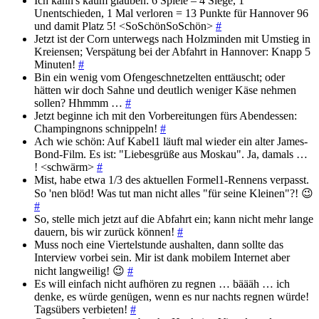
Ich kann's kaum glauben: 6 Spiele – 4 Siege, 1
Unentschieden, 1 Mal verloren = 13 Punkte für Hannover 96
und damit Platz 5! <SoSchönSoSchön>
#
Jetzt ist der Corn unterwegs nach Holzminden mit Umstieg in
Kreiensen; Verspätung bei der Abfahrt in Hannover: Knapp 5
Minuten!
#
Bin ein wenig vom Ofengeschnetzelten enttäuscht; oder
hätten wir doch Sahne und deutlich weniger Käse nehmen
sollen? Hhmmm …
#
Jetzt beginne ich mit den Vorbereitungen fürs Abendessen:
Champingnons schnippeln!
#
Ach wie schön: Auf Kabel1 läuft mal wieder ein alter James-
Bond-Film. Es ist: "Liebesgrüße aus Moskau". Ja, damals …
! <schwärm>
#
Mist, habe etwa 1/3 des aktuellen Formel1-Rennens verpasst.
So 'nen blöd! Was tut man nicht alles "für seine Kleinen"?! 😉
#
So, stelle mich jetzt auf die Abfahrt ein; kann nicht mehr lange
dauern, bis wir zurück können!
#
Muss noch eine Viertelstunde aushalten, dann sollte das
Interview vorbei sein. Mir ist dank mobilem Internet aber
nicht langweilig! 😉
#
Es will einfach nicht aufhören zu regnen … bäääh … ich
denke, es würde genügen, wenn es nur nachts regnen würde!
Tagsübers verbieten!
#