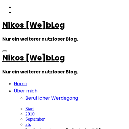
Zum
Inhalt
springen
Nikos [We]bLog
Nur ein weiterer nutzloser Blog.
Nikos [We]bLog
Nur ein weiterer nutzloser Blog.
Home
Über mich
Beruflicher Werdegang
Start
2010
September
26.