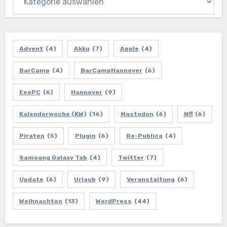
Advent
(4)
Akku
(7)
Apple
(4)
BarCamp
(4)
BarCampHannover
(6)
EeePC
(6)
Hannover
(9)
Kalenderwoche (KW)
(16)
Mastodon
(6)
Nfl
(6)
Piraten
(5)
Plugin
(6)
Re-Publica
(4)
Samsung Galaxy Tab
(4)
Twitter
(7)
Update
(6)
Urlaub
(9)
Veranstaltung
(6)
Weihnachten
(13)
WordPress
(44)