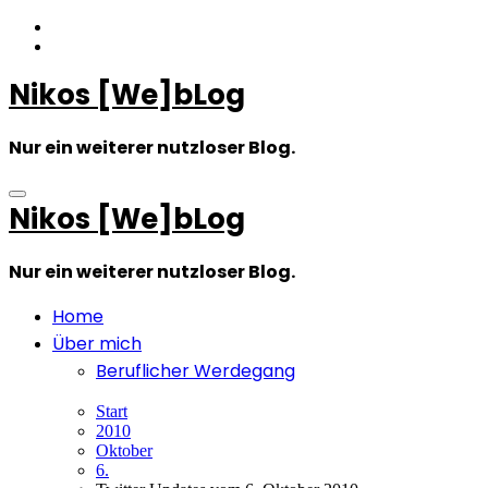
Zum
Inhalt
springen
Nikos [We]bLog
Nur ein weiterer nutzloser Blog.
Nikos [We]bLog
Nur ein weiterer nutzloser Blog.
Home
Über mich
Beruflicher Werdegang
Start
2010
Oktober
6.