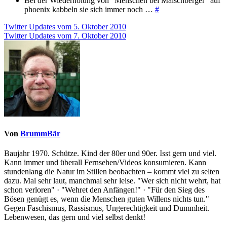
Bei der Wiederholung von "Menschen bei Maischberger" auf
phoenix kabbeln sie sich immer noch …
#
Beitragsnavigation
Twitter Updates vom 5. Oktober 2010
Twitter Updates vom 7. Oktober 2010
Von
BrummBär
Baujahr 1970. Schütze. Kind der 80er und 90er. Isst gern und viel.
Kann immer und überall Fernsehen/Videos konsumieren. Kann
stundenlang die Natur im Stillen beobachten – kommt viel zu selten
dazu. Mal sehr laut, manchmal sehr leise. "Wer sich nicht wehrt, hat
schon verloren" · "Wehret den Anfängen!" · "Für den Sieg des
Bösen genügt es, wenn die Menschen guten Willens nichts tun."
Gegen Faschismus, Rassismus, Ungerechtigkeit und Dummheit.
Lebenwesen, das gern und viel selbst denkt!