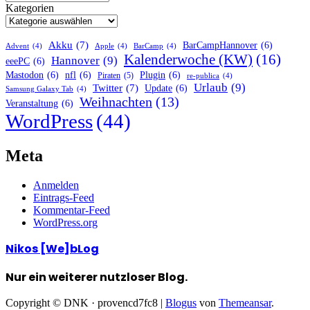
Kategorien
Akku
(7)
BarCampHannover
(6)
Advent
(4)
Apple
(4)
BarCamp
(4)
Kalenderwoche (KW)
(16)
Hannover
(9)
eeePC
(6)
Mastodon
(6)
nfl
(6)
Plugin
(6)
Piraten
(5)
re-publica
(4)
Urlaub
(9)
Twitter
(7)
Update
(6)
Samsung Galaxy Tab
(4)
Weihnachten
(13)
Veranstaltung
(6)
WordPress
(44)
Meta
Anmelden
Eintrags-Feed
Kommentar-Feed
WordPress.org
Nikos [We]bLog
Nur ein weiterer nutzloser Blog.
Copyright © DNK · provencd7fc8
|
Blogus
von
Themeansar
.