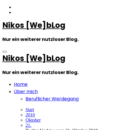
Zum
Inhalt
springen
Nikos [We]bLog
Nur ein weiterer nutzloser Blog.
Nikos [We]bLog
Nur ein weiterer nutzloser Blog.
Home
Über mich
Beruflicher Werdegang
Start
2010
Oktober
21.