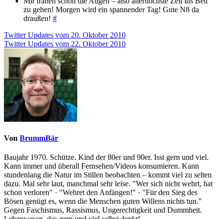
Mir tränen schon die Augen – also allerhöchste Zeit ins Bett
zu gehen! Morgen wird ein spannender Tag! Gute N8 da
draußen!
#
Beitragsnavigation
Twitter Updates vom 20. Oktober 2010
Twitter Updates vom 22. Oktober 2010
Von
BrummBär
Baujahr 1970. Schütze. Kind der 80er und 90er. Isst gern und viel.
Kann immer und überall Fernsehen/Videos konsumieren. Kann
stundenlang die Natur im Stillen beobachten – kommt viel zu selten
dazu. Mal sehr laut, manchmal sehr leise. "Wer sich nicht wehrt, hat
schon verloren" · "Wehret den Anfängen!" · "Für den Sieg des
Bösen genügt es, wenn die Menschen guten Willens nichts tun."
Gegen Faschismus, Rassismus, Ungerechtigkeit und Dummheit.
Lebenwesen, das gern und viel selbst denkt!