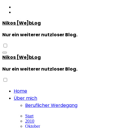
Zum
Inhalt
springen
Nikos [We]bLog
Nur ein weiterer nutzloser Blog.
Nikos [We]bLog
Nur ein weiterer nutzloser Blog.
Home
Über mich
Beruflicher Werdegang
Start
2010
Oktober