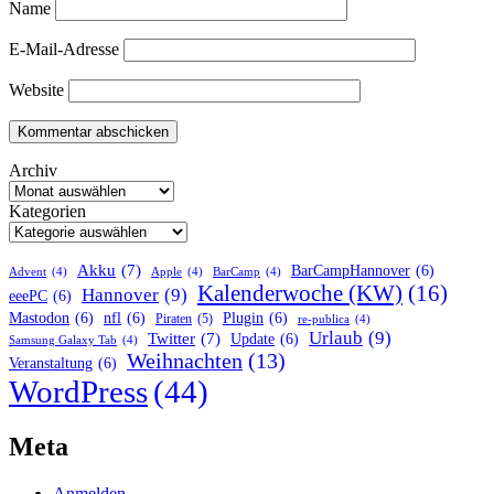
Name
E-Mail-Adresse
Website
Archiv
Kategorien
Akku
(7)
BarCampHannover
(6)
Advent
(4)
Apple
(4)
BarCamp
(4)
Kalenderwoche (KW)
(16)
Hannover
(9)
eeePC
(6)
Mastodon
(6)
nfl
(6)
Plugin
(6)
Piraten
(5)
re-publica
(4)
Urlaub
(9)
Twitter
(7)
Update
(6)
Samsung Galaxy Tab
(4)
Weihnachten
(13)
Veranstaltung
(6)
WordPress
(44)
Meta
Anmelden