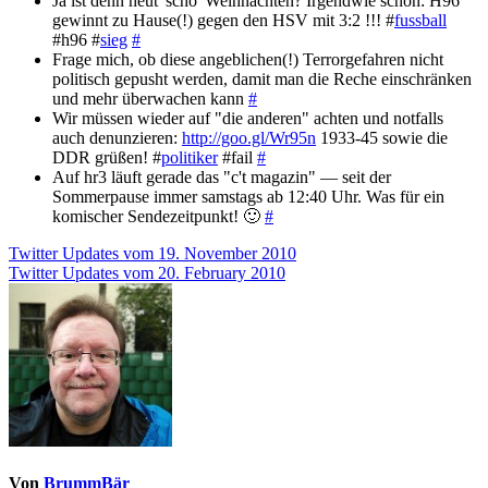
Ja ist denn heut' scho' Weihnachten? Irgendwie schon: H96
gewinnt zu Hause(!) gegen den HSV mit 3:2 !!! #
fussball
#h96 #
sieg
#
Frage mich, ob diese angeblichen(!) Terrorgefahren nicht
politisch gepusht werden, damit man die Reche einschränken
und mehr überwachen kann
#
Wir müssen wieder auf "die anderen" achten und notfalls
auch denunzieren:
http://goo.gl/Wr95n
1933-45 sowie die
DDR grüßen! #
politiker
#fail
#
Auf hr3 läuft gerade das "c't magazin" — seit der
Sommerpause immer samstags ab 12:40 Uhr. Was für ein
komischer Sendezeitpunkt! 🙂
#
Beitragsnavigation
Twitter Updates vom 19. November 2010
Twitter Updates vom 20. February 2010
Von
BrummBär