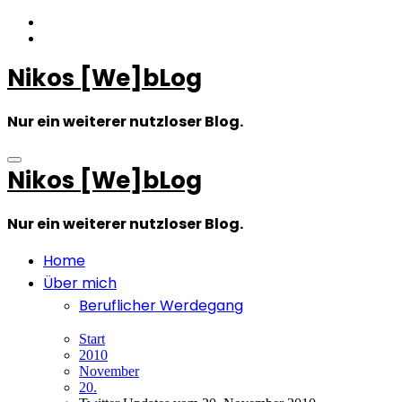
Zum
Inhalt
springen
Nikos [We]bLog
Nur ein weiterer nutzloser Blog.
Nikos [We]bLog
Nur ein weiterer nutzloser Blog.
Home
Über mich
Beruflicher Werdegang
Start
2010
November
20.