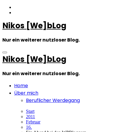
Zum
Inhalt
springen
Nikos [We]bLog
Nur ein weiterer nutzloser Blog.
Nikos [We]bLog
Nur ein weiterer nutzloser Blog.
Home
Über mich
Beruflicher Werdegang
Start
2011
Februar
16.