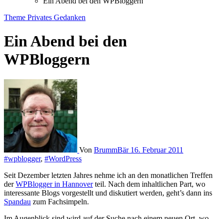
Ein Abend bei den WPBloggern
Theme
Privates
Gedanken
Ein Abend bei den
WPBloggern
Von
BrummBär
16. Februar 2011
#wpblogger
,
#WordPress
Seit Dezember letzten Jahres nehme ich an den monatlichen Treffen
der
WPBlogger in Hannover
teil. Nach dem inhaltlichen Part, wo
interessante Blogs vorgestellt und diskutiert werden, geht’s dann ins
Spandau
zum Fachsimpeln.
Im Augenblick sind wird auf der Suche nach einem neuen Ort, wo