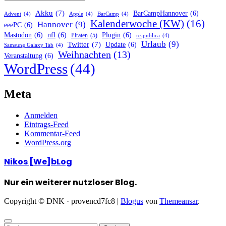
Akku
(7)
BarCampHannover
(6)
Advent
(4)
Apple
(4)
BarCamp
(4)
Kalenderwoche (KW)
(16)
Hannover
(9)
eeePC
(6)
Mastodon
(6)
nfl
(6)
Plugin
(6)
Piraten
(5)
re-publica
(4)
Urlaub
(9)
Twitter
(7)
Update
(6)
Samsung Galaxy Tab
(4)
Weihnachten
(13)
Veranstaltung
(6)
WordPress
(44)
Meta
Anmelden
Eintrags-Feed
Kommentar-Feed
WordPress.org
Nikos [We]bLog
Nur ein weiterer nutzloser Blog.
Copyright © DNK · provencd7fc8
|
Blogus
von
Themeansar
.