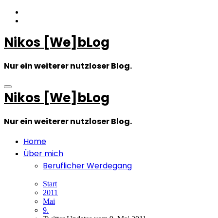
Zum
Inhalt
springen
Nikos [We]bLog
Nur ein weiterer nutzloser Blog.
Nikos [We]bLog
Nur ein weiterer nutzloser Blog.
Home
Über mich
Beruflicher Werdegang
Start
2011
Mai
9.