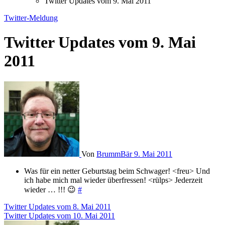
Twitter Updates vom 9. Mai 2011
Twitter-Meldung
Twitter Updates vom 9. Mai
2011
Von
BrummBär
9. Mai 2011
Was für ein netter Geburtstag beim Schwager! <freu> Und
ich habe mich mal wieder überfressen! <rülps> Jederzeit
wieder … !!! 😉
#
Beitragsnavigation
Twitter Updates vom 8. Mai 2011
Twitter Updates vom 10. Mai 2011