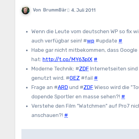
Von
BrummBär
4. Juli 2011
Wenn die Leute vom deutschen WP so fix wi
auch verfügbar sein! #
wp
#update
#
Habe gar nicht mitbekommen, dass Google 
hat:
http://t.co/MY63plX
#
Moderne Technik: #
ZDF
Internetseiten sind
genutzt wird. #
GEZ
#fail
#
Frage an #
ARD
und #
ZDF
Wieso wird die "To
dopende Sportler en masse sehen?!
#
Verstehe den Film "Watchmen" auf Pro7 nicht!
anschauen?!
#
Beitragsnavigation