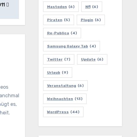
011
Mastodon
(6)
Nfl
(6)
Piraten
(5)
Plugin
(6)
Re-Publica
(4)
Samsung Galaxy Tab
(4)
Twitter
(7)
Update
(6)
Urlaub
(9)
Veranstaltung
(6)
deos
 manchmal
Weihnachten
(13)
nügt es,
heit.
WordPress
(44)