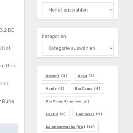
3.2 DE
Kategorien
altet
em Geld
Advent
(4)
Akku
(7)
chon
Apple
(4)
BarCamp
(4)
er Ruhe
BarCampHannover
(6)
EeePC
(6)
Hannover
(9)
Kalenderwoche (KW)
(16)