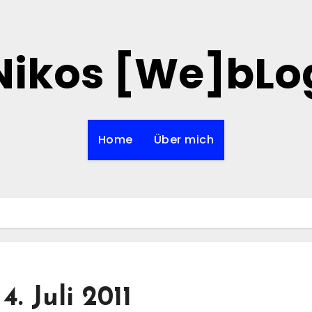
Nikos [We]bLo
Home
Über mich
. Juli 2011