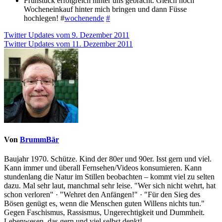
Frühstück erfolgreich hinter uns gebracht. Gleich noch
Wocheneinkauf hinter mich bringen und dann Füsse
hochlegen! #
wochenende
#
Beitragsnavigation
Twitter Updates vom 9. Dezember 2011
Twitter Updates vom 11. Dezember 2011
Von
BrummBär
Baujahr 1970. Schütze. Kind der 80er und 90er. Isst gern und viel.
Kann immer und überall Fernsehen/Videos konsumieren. Kann
stundenlang die Natur im Stillen beobachten – kommt viel zu selten
dazu. Mal sehr laut, manchmal sehr leise. "Wer sich nicht wehrt, hat
schon verloren" · "Wehret den Anfängen!" · "Für den Sieg des
Bösen genügt es, wenn die Menschen guten Willens nichts tun."
Gegen Faschismus, Rassismus, Ungerechtigkeit und Dummheit.
Lebenwesen, das gern und viel selbst denkt!