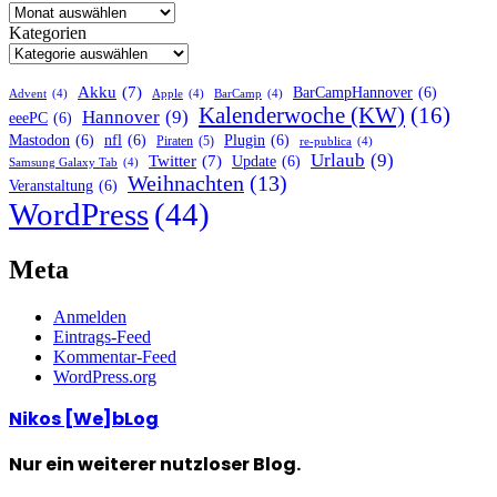
Kategorien
Akku
(7)
BarCampHannover
(6)
Advent
(4)
Apple
(4)
BarCamp
(4)
Kalenderwoche (KW)
(16)
Hannover
(9)
eeePC
(6)
Mastodon
(6)
nfl
(6)
Plugin
(6)
Piraten
(5)
re-publica
(4)
Urlaub
(9)
Twitter
(7)
Update
(6)
Samsung Galaxy Tab
(4)
Weihnachten
(13)
Veranstaltung
(6)
WordPress
(44)
Meta
Anmelden
Eintrags-Feed
Kommentar-Feed
WordPress.org
Nikos [We]bLog
Nur ein weiterer nutzloser Blog.