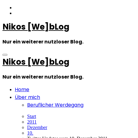
Zum
Inhalt
springen
Nikos [We]bLog
Nur ein weiterer nutzloser Blog.
Nikos [We]bLog
Nur ein weiterer nutzloser Blog.
Home
Über mich
Beruflicher Werdegang
Start
2011
Dezember
10.