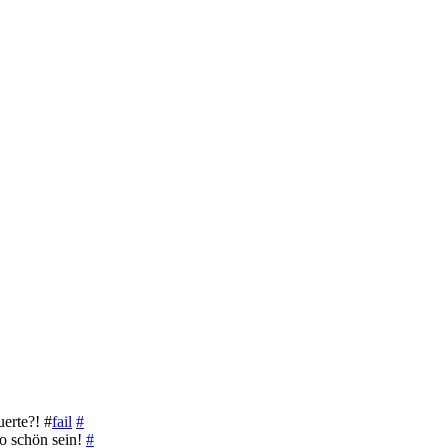
erte?! #
fail
#
o schön sein!
#