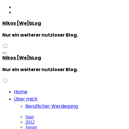
Zum
Inhalt
springen
Nikos [We]bLog
Nur ein weiterer nutzloser Blog.
Nikos [We]bLog
Nur ein weiterer nutzloser Blog.
Home
Über mich
Beruflicher Werdegang
Start
2012
Januar