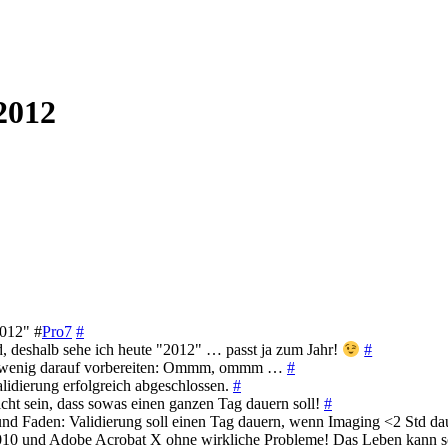
2012
012" #
Pro7
#
d, deshalb sehe ich heute "2012" … passt ja zum Jahr!
#
 ein wenig darauf vorbereiten: Ommm, ommm …
#
alidierung erfolgreich abgeschlossen.
#
icht sein, dass sowas einen ganzen Tag dauern soll!
#
nd Faden: Validierung soll einen Tag dauern, wenn Imaging <2 Std dau
2010 und Adobe Acrobat X ohne wirkliche Probleme! Das Leben kann s