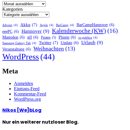
Kategorien
Akku
(7)
BarCampHannover
(6)
Advent
(4)
Apple
(4)
BarCamp
(4)
Kalenderwoche (KW)
(16)
Hannover
(9)
eeePC
(6)
Mastodon
(6)
nfl
(6)
Plugin
(6)
Piraten
(5)
re-publica
(4)
Urlaub
(9)
Twitter
(7)
Update
(6)
Samsung Galaxy Tab
(4)
Weihnachten
(13)
Veranstaltung
(6)
WordPress
(44)
Meta
Anmelden
Eintrags-Feed
Kommentar-Feed
WordPress.org
Nikos [We]bLog
Nur ein weiterer nutzloser Blog.