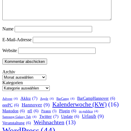
Name
E-Mail-Adresse
Website
Archiv
Kategorien
Akku
(7)
BarCampHannover
(6)
Advent
(4)
Apple
(4)
BarCamp
(4)
Kalenderwoche (KW)
(16)
Hannover
(9)
eeePC
(6)
Mastodon
(6)
nfl
(6)
Plugin
(6)
Piraten
(5)
re-publica
(4)
Urlaub
(9)
Twitter
(7)
Update
(6)
Samsung Galaxy Tab
(4)
Weihnachten
(13)
Veranstaltung
(6)
WordPress
(44)