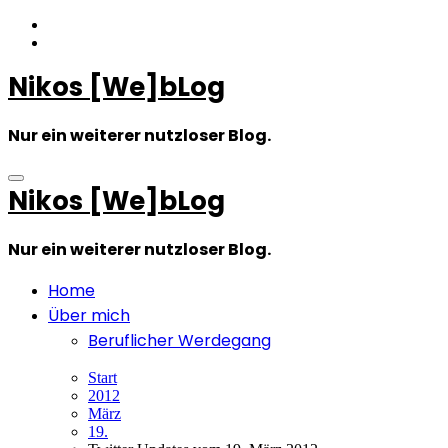
Zum
Inhalt
springen
Nikos [We]bLog
Nur ein weiterer nutzloser Blog.
Nikos [We]bLog
Nur ein weiterer nutzloser Blog.
Home
Über mich
Beruflicher Werdegang
Start
2012
März
19.