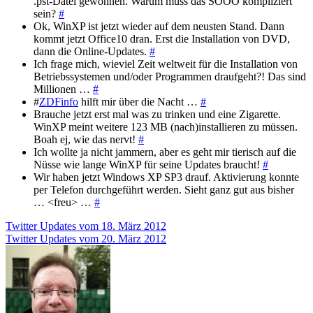
.pst-Datei gewonnen. Warum muss das SOOO kompliziert
sein?
#
Ok, WinXP ist jetzt wieder auf dem neusten Stand. Dann
kommt jetzt Office10 dran. Erst die Installation von DVD,
dann die Online-Updates.
#
Ich frage mich, wieviel Zeit weltweit für die Installation von
Betriebssystemen und/oder Programmen draufgeht?! Das sind
Millionen …
#
#
ZDFinfo
hilft mir über die Nacht …
#
Brauche jetzt erst mal was zu trinken und eine Zigarette.
WinXP meint weitere 123 MB (nach)installieren zu müssen.
Boah ej, wie das nervt!
#
Ich wollte ja nicht jammern, aber es geht mir tierisch auf die
Nüsse wie lange WinXP für seine Updates braucht!
#
Wir haben jetzt Windows XP SP3 drauf. Aktivierung konnte
per Telefon durchgeführt werden. Sieht ganz gut aus bisher
… <freu> …
#
Beitragsnavigation
Twitter Updates vom 18. März 2012
Twitter Updates vom 20. März 2012