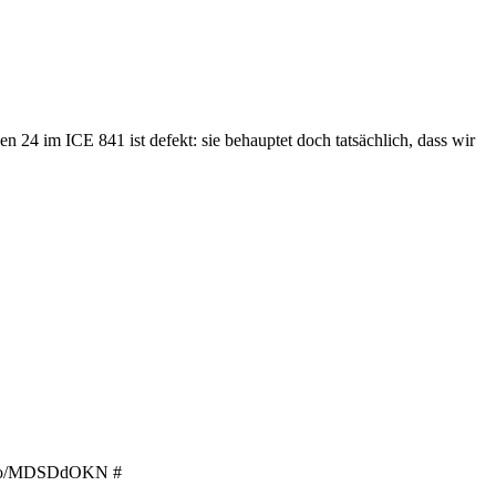
//t.co/MDSDdOKN #