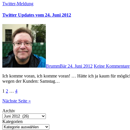
Twitter-Meldung
Twitter Updates vom 24. Juni 2012
BrummBär
24. Juni 2012
Keine Kommentare
Ich komme voran, ich komme voran! … Hätte ich ja kaum für möglich gehalten … oder ist das alles nur ein Traum? … #Matrix # Nur
wegen der Kunden: Samstag…
Seitennummerierung
1
2
…
4
der
Nächste Seite »
Beiträge
Archiv
Kategorien