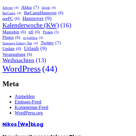
Akku
(7)
Advent
(4)
Apple
(4)
BarCampHannover
(6)
BarCamp
(4)
Hannover
(9)
eeePC
(6)
Kalenderwoche (KW)
(16)
Mastodon
(6)
nfl
(6)
Piraten
(5)
Plugin
(6)
re-publica
(4)
Twitter
(7)
Samsung Galaxy Tab
(4)
Urlaub
(9)
Update
(6)
Veranstaltung
(6)
Weihnachten
(13)
WordPress
(44)
Meta
Anmelden
Eintrags-Feed
Kommentar-Feed
WordPress.org
Nikos [We]bLog