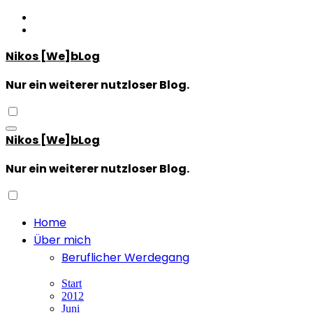
Zum
Inhalt
springen
Nikos [We]bLog
Nur ein weiterer nutzloser Blog.
Nikos [We]bLog
Nur ein weiterer nutzloser Blog.
Home
Über mich
Beruflicher Werdegang
Start
2012
Juni