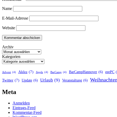
Name
E-Mail-Adresse
Website
Archiv
Kategorien
Akku
(7)
BarCampHannover
(6)
eeePC
Advent
(4)
Apple
(4)
BarCamp
(4)
Weihnachte
Urlaub
(9)
Twitter
(7)
Update
(6)
Veranstaltung
(6)
Meta
Anmelden
Eintrags-Feed
Kommentar-Feed