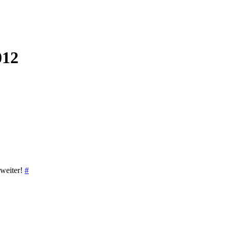
012
 weiter!
#