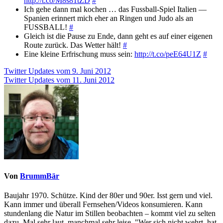
http://t.co/M8s81tZD
#
Ich gehe dann mal kochen … das Fussball-Spiel Italien —
Spanien erinnert mich eher an Ringen und Judo als an
FUSSBALL!
#
Gleich ist die Pause zu Ende, dann geht es auf einer eigenen
Route zurück. Das Wetter hält!
#
Eine kleine Erfrischung muss sein:
http://t.co/peE64U1Z
#
Beitragsnavigation
Twitter Updates vom 9. Juni 2012
Twitter Updates vom 11. Juni 2012
Von
BrummBär
Baujahr 1970. Schütze. Kind der 80er und 90er. Isst gern und viel.
Kann immer und überall Fernsehen/Videos konsumieren. Kann
stundenlang die Natur im Stillen beobachten – kommt viel zu selten
dazu. Mal sehr laut, manchmal sehr leise. "Wer sich nicht wehrt, hat