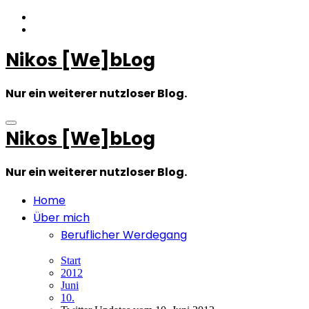
Zum
Inhalt
springen
Nikos [We]bLog
Nur ein weiterer nutzloser Blog.
Nikos [We]bLog
Nur ein weiterer nutzloser Blog.
Home
Über mich
Beruflicher Werdegang
Start
2012
Juni
10.