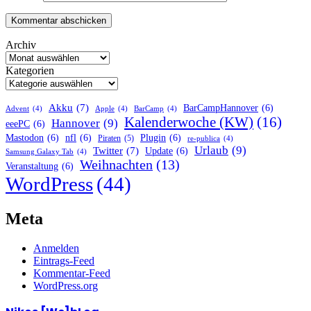
Archiv
Kategorien
Akku
(7)
BarCampHannover
(6)
Advent
(4)
Apple
(4)
BarCamp
(4)
Kalenderwoche (KW)
(16)
Hannover
(9)
eeePC
(6)
Mastodon
(6)
nfl
(6)
Plugin
(6)
Piraten
(5)
re-publica
(4)
Urlaub
(9)
Twitter
(7)
Update
(6)
Samsung Galaxy Tab
(4)
Weihnachten
(13)
Veranstaltung
(6)
WordPress
(44)
Meta
Anmelden
Eintrags-Feed
Kommentar-Feed
WordPress.org