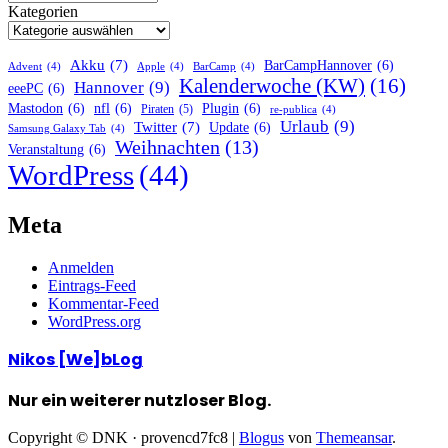
Kategorien
Akku
(7)
BarCampHannover
(6)
Advent
(4)
Apple
(4)
BarCamp
(4)
Kalenderwoche (KW)
(16)
Hannover
(9)
eeePC
(6)
Mastodon
(6)
nfl
(6)
Plugin
(6)
Piraten
(5)
re-publica
(4)
Urlaub
(9)
Twitter
(7)
Update
(6)
Samsung Galaxy Tab
(4)
Weihnachten
(13)
Veranstaltung
(6)
WordPress
(44)
Meta
Anmelden
Eintrags-Feed
Kommentar-Feed
WordPress.org
Nikos [We]bLog
Nur ein weiterer nutzloser Blog.
Copyright © DNK · provencd7fc8
|
Blogus
von
Themeansar
.