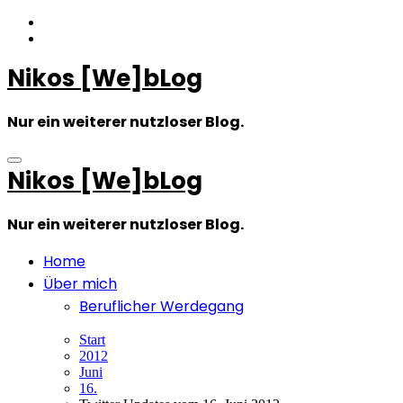
Zum
Inhalt
springen
Nikos [We]bLog
Nur ein weiterer nutzloser Blog.
Nikos [We]bLog
Nur ein weiterer nutzloser Blog.
Home
Über mich
Beruflicher Werdegang
Start
2012
Juni
16.