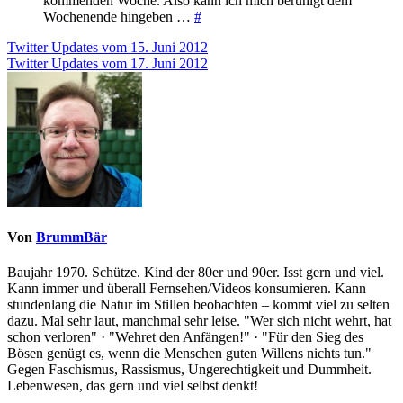
kommenden Woche. Also kann ich mich beruhigt dem
Wochenende hingeben …
#
Beitragsnavigation
Twitter Updates vom 15. Juni 2012
Twitter Updates vom 17. Juni 2012
Von
BrummBär
Baujahr 1970. Schütze. Kind der 80er und 90er. Isst gern und viel.
Kann immer und überall Fernsehen/Videos konsumieren. Kann
stundenlang die Natur im Stillen beobachten – kommt viel zu selten
dazu. Mal sehr laut, manchmal sehr leise. "Wer sich nicht wehrt, hat
schon verloren" · "Wehret den Anfängen!" · "Für den Sieg des
Bösen genügt es, wenn die Menschen guten Willens nichts tun."
Gegen Faschismus, Rassismus, Ungerechtigkeit und Dummheit.
Lebenwesen, das gern und viel selbst denkt!