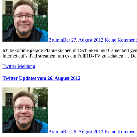
BrummBär
27. August 2012
Keine Komment
Ich bekomme gerade Pfannekuchen mit Schinken und Camenbert gemacht … und ihr NICHT! <bäää-bäbä-bäääh> # "Salt" über das
Internet auf's iPad streamen, um es am FullHD-TV zu schauen … D
Twitter-Meldung
Twitter Updates vom 26. August 2012
BrummBär
26. August 2012
Keine Komment