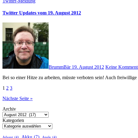
Twitter-Meldung
Twitter Updates vom 19. August 2012
BrummBär
19. August 2012
Keine Komment
Bei so einer Hitze zu arbeiten, müsste verboten sein! Auch freiwilli
Seitennummerierung
1
2
3
der
Nächste Seite »
Beiträge
Archiv
Kategorien
Akku
(7)
Advent
(4)
Apple
(4)