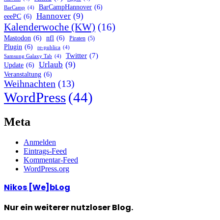
BarCampHannover
(6)
BarCamp
(4)
Hannover
(9)
eeePC
(6)
Kalenderwoche (KW)
(16)
Mastodon
(6)
nfl
(6)
Piraten
(5)
Plugin
(6)
re-publica
(4)
Twitter
(7)
Samsung Galaxy Tab
(4)
Urlaub
(9)
Update
(6)
Veranstaltung
(6)
Weihnachten
(13)
WordPress
(44)
Meta
Anmelden
Eintrags-Feed
Kommentar-Feed
WordPress.org
Nikos [We]bLog
Nur ein weiterer nutzloser Blog.