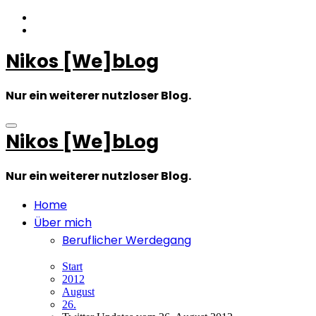
Zum
Inhalt
springen
Nikos [We]bLog
Nur ein weiterer nutzloser Blog.
Nikos [We]bLog
Nur ein weiterer nutzloser Blog.
Home
Über mich
Beruflicher Werdegang
Start
2012
August
26.