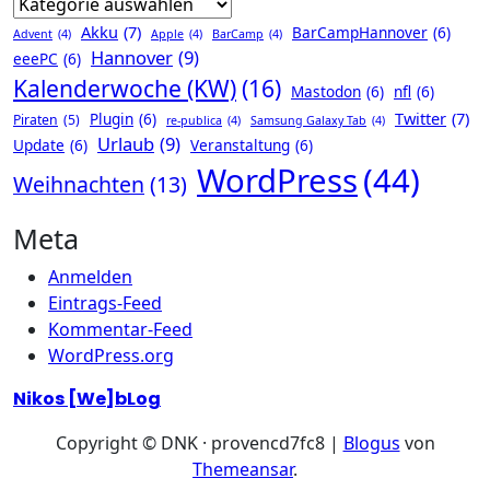
Akku
(7)
BarCampHannover
(6)
Advent
(4)
Apple
(4)
BarCamp
(4)
Hannover
(9)
eeePC
(6)
Kalenderwoche (KW)
(16)
Mastodon
(6)
nfl
(6)
Twitter
(7)
Plugin
(6)
Piraten
(5)
re-publica
(4)
Samsung Galaxy Tab
(4)
Urlaub
(9)
Update
(6)
Veranstaltung
(6)
WordPress
(44)
Weihnachten
(13)
Meta
Anmelden
Eintrags-Feed
Kommentar-Feed
WordPress.org
Nikos [We]bLog
Copyright © DNK · provencd7fc8
|
Blogus
von
Themeansar
.