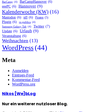
BarCampHannover
(6)
BarCamp
(4)
Hannover
(9)
eeePC
(6)
Kalenderwoche (KW)
(16)
Mastodon
(6)
nfl
(6)
Piraten
(5)
Plugin
(6)
re-publica
(4)
Twitter
(7)
Samsung Galaxy Tab
(4)
Urlaub
(9)
Update
(6)
Veranstaltung
(6)
Weihnachten
(13)
WordPress
(44)
Meta
Anmelden
Eintrags-Feed
Kommentar-Feed
WordPress.org
Nikos [We]bLog
Nur ein weiterer nutzloser Blog.