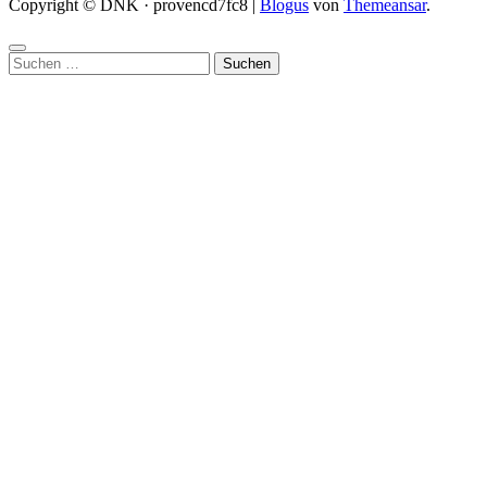
Copyright © DNK · provencd7fc8
|
Blogus
von
Themeansar
.
Suchen
nach: