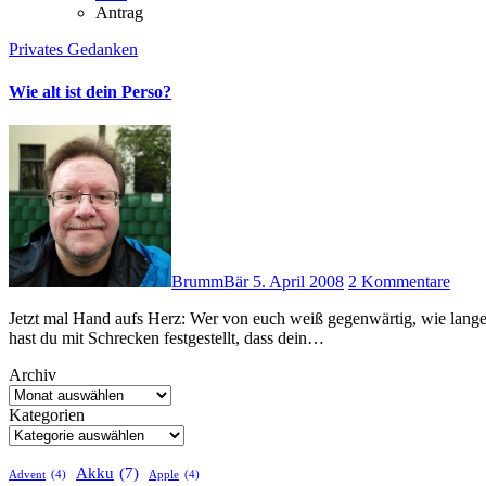
Antrag
Privates
Gedanken
Wie alt ist dein Perso?
BrummBär
5. April 2008
2 Kommentare
Jetzt mal Hand aufs Herz: Wer von euch weiß gegenwärtig, wie lange sein Perso noch gültig ist? Nun? Hast du jetzt nachgeschaut?! Und
hast du mit Schrecken festgestellt, dass dein…
Archiv
Kategorien
Akku
(7)
Advent
(4)
Apple
(4)