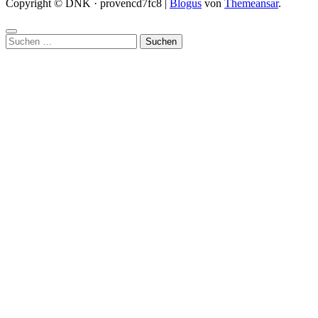
Copyright © DNK · provencd7fc8
|
Blogus
von
Themeansar
.
Suchen
nach: