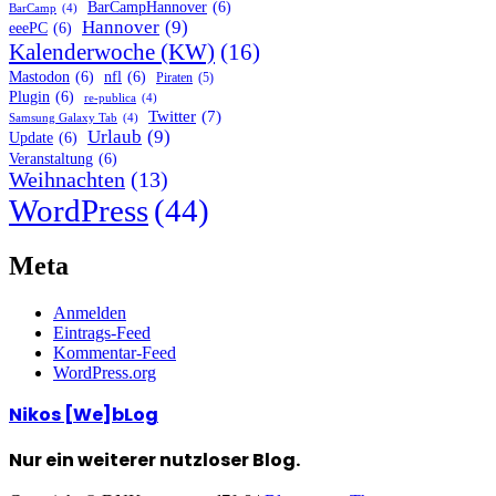
BarCampHannover
(6)
BarCamp
(4)
Hannover
(9)
eeePC
(6)
Kalenderwoche (KW)
(16)
Mastodon
(6)
nfl
(6)
Piraten
(5)
Plugin
(6)
re-publica
(4)
Twitter
(7)
Samsung Galaxy Tab
(4)
Urlaub
(9)
Update
(6)
Veranstaltung
(6)
Weihnachten
(13)
WordPress
(44)
Meta
Anmelden
Eintrags-Feed
Kommentar-Feed
WordPress.org
Nikos [We]bLog
Nur ein weiterer nutzloser Blog.