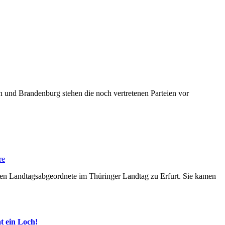
re
t ein Loch!