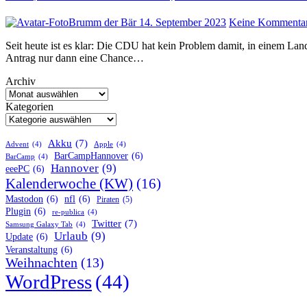
Brumm der Bär
14. September 2023
Keine Kommenta
Seit heute ist es klar: Die CDU hat kein Problem damit, in einem Landtag, einen Antrag zu stellen, von dem sie weiß, dass ein solcher
Antrag nur dann eine Chance…
Archiv
Kategorien
Akku
(7)
Advent
(4)
Apple
(4)
BarCampHannover
(6)
BarCamp
(4)
Hannover
(9)
eeePC
(6)
Kalenderwoche (KW)
(16)
Mastodon
(6)
nfl
(6)
Piraten
(5)
Plugin
(6)
re-publica
(4)
Twitter
(7)
Samsung Galaxy Tab
(4)
Urlaub
(9)
Update
(6)
Veranstaltung
(6)
Weihnachten
(13)
WordPress
(44)