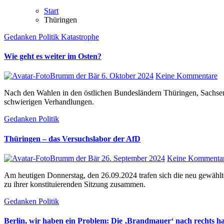
Start
Thüringen
Gedanken
Politik
Katastrophe
Wie geht es weiter im Osten?
Brumm der Bär
6. Oktober 2024
Keine Kommentare
Nach den Wahlen in den östlichen Bundesländern Thüringen, Sachsen und Brandenburg stehen die noch vertretenen Parteien vor
schwierigen Verhandlungen.
Gedanken
Politik
Thüringen – das Versuchslabor der AfD
Brumm der Bär
26. September 2024
Keine Kommenta
Am heutigen Donnerstag, den 26.09.2024 trafen sich die neu gewählten Landtagsabgeordnete im Thüringer Landtag zu Erfurt. Sie kamen
zu ihrer konstituierenden Sitzung zusammen.
Gedanken
Politik
Berlin, wir haben ein Problem: Die ‚Brandmauer‘ nach rechts ha